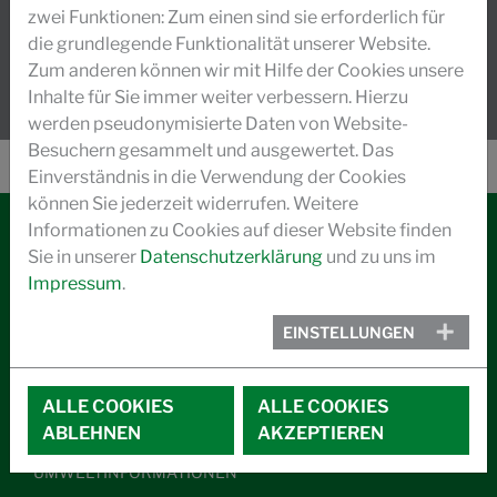
zwei Funktionen: Zum einen sind sie erforderlich für
MEHR LESEN
die grundlegende Funktionalität unserer Website.
Zum anderen können wir mit Hilfe der Cookies unsere
Inhalte für Sie immer weiter verbessern. Hierzu
werden pseudonymisierte Daten von Website-
Besuchern gesammelt und ausgewertet. Das
Einverständnis in die Verwendung der Cookies
können Sie jederzeit widerrufen. Weitere
Informationen zu Cookies auf dieser Website finden
Sie in unserer
Datenschutzerklärung
und zu uns im
KONTAKT
Impressum
.
IMPRESSUM
EINSTELLUNGEN
DATENSCHUTZ
ALLGEMEINE GESCHÄFTSBEDINGUNGEN
ALLE COOKIES
ALLE COOKIES
CODE OF CONDUCT
ABLEHNEN
AKZEPTIEREN
UMWELTINFORMATIONEN