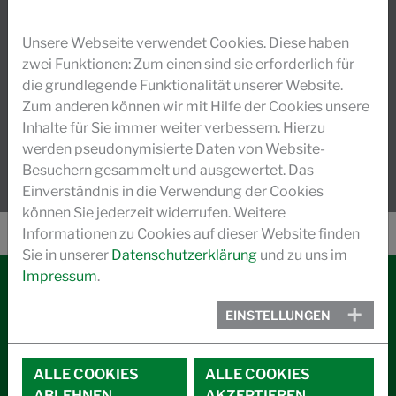
Seilacher, die sich in Stiftungsbesitz befindet.
Tradition und durch ein hohes Maß an Forschungs-
Unsere Webseite verwendet Cookies. Diese haben
und Entwicklungsaktivitäten sichergestellte
zwei Funktionen: Zum einen sind sie erforderlich für
Innovation sichern unser dynamisches Wachstum.
die grundlegende Funktionalität unserer Website.
Zum anderen können wir mit Hilfe der Cookies unsere
MEHR LESEN
Inhalte für Sie immer weiter verbessern. Hierzu
werden pseudonymisierte Daten von Website-
Besuchern gesammelt und ausgewertet. Das
Einverständnis in die Verwendung der Cookies
können Sie jederzeit widerrufen. Weitere
Informationen zu Cookies auf dieser Website finden
Sie in unserer
Datenschutzerklärung
und zu uns im
Impressum
.
KONTAKT
EINSTELLUNGEN
IMPRESSUM
ALLE COOKIES
ALLE COOKIES
DATENSCHUTZ
ABLEHNEN
AKZEPTIEREN