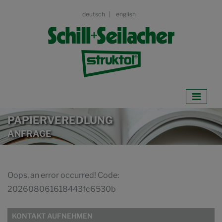
deutsch
english
PAPIERVEREDLUNG
ANFRAGE
Oops, an error occurred! Code:
202608061618443fc6530b
KONTAKT AUFNEHMEN