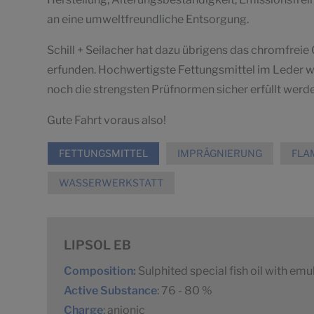
an eine umweltfreundliche Entsorgung.
Schill + Seilacher hat dazu übrigens das chromfre
erfunden. Hochwertigste Fettungsmittel im Leder w
noch die strengsten Prüfnormen sicher erfüllt werd
Gute Fahrt voraus also!
FETTUNGSMITTEL
IMPRÄGNIERUNG
FLA
WASSERWERKSTATT
LIPSOL EB
Composition:
Sulphited special fish oil with emu
Active Substance
: 76 - 80 %
Charge
: anionic