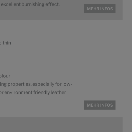
 excellent burnishing effect.
MEHR INFOS
ithin
colour
ng properties, especially for low-
or environment friendly leather
MEHR INFOS