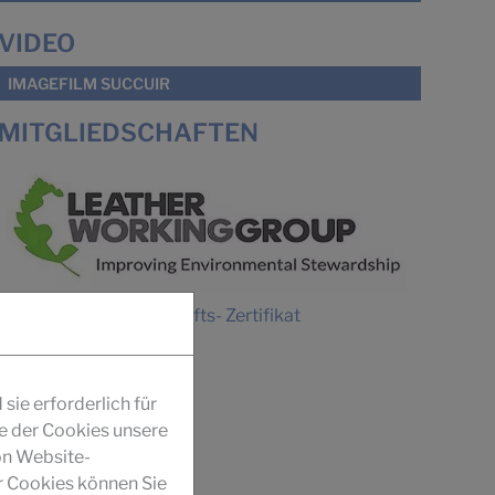
VIDEO
IMAGEFILM SUCCUIR
MITGLIEDSCHAFTEN
Download Mitgliedschafts- Zertifikat
ie erforderlich für
fe der Cookies unsere
on Website-
r Cookies können Sie