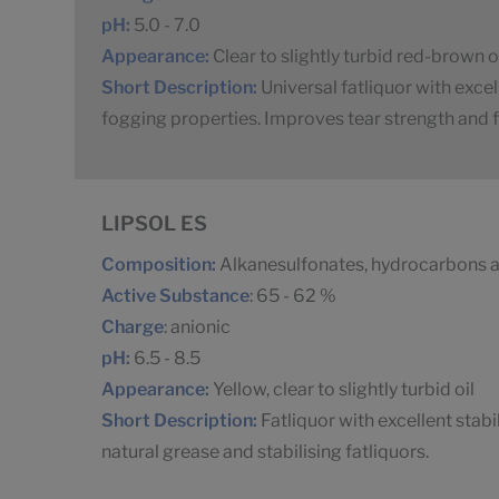
pH:
5.0 - 7.0
Appearance:
Clear to slightly turbid red-brown o
Short Description:
Universal fatliquor with exce
fogging properties. Improves tear strength and fu
LIPSOL ES
Composition:
Alkanesulfonates, hydrocarbons an
Active Substance
: 65 - 62 %
Charge
: anionic
pH:
6.5 - 8.5
Appearance:
Yellow, clear to slightly turbid oil
Short Description:
Fatliquor with excellent stabil
natural grease and stabilising fatliquors.