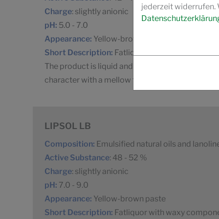
jederzeit widerrufen.
Charge
: slightly anionic
Datenschutzerklärun
pH:
5.0 - 7.0
Appearance:
Yellow-brown emulsion
Short Description:
Fatliquor compound for light
The product is liquid and pumpable for easy use. 
character with a mellow touch.
LIPSOL LB
Composition:
Emulsified natural oils and lanolin
Active Substance
: 48 - 52 %
Charge
: slightly anionic
pH:
7.0 - 9.0
Appearance:
Yellow-brown paste
Short Description:
Fatliquor with waxy componen