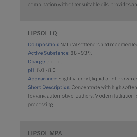
combination with other suitable oils, provides an
LIPSOL LQ
Composition:
Natural softeners and modified lec
Active Substance
: 88 - 93 %
Charge
: anionic
pH:
6.0 - 8.0
Appearance:
Slightly turbid, liquid oil of brown 
Short Description:
Concentrate with high softeni
fogging automotive leathers. Modern fatliquor f
processing.
LIPSOL MPA