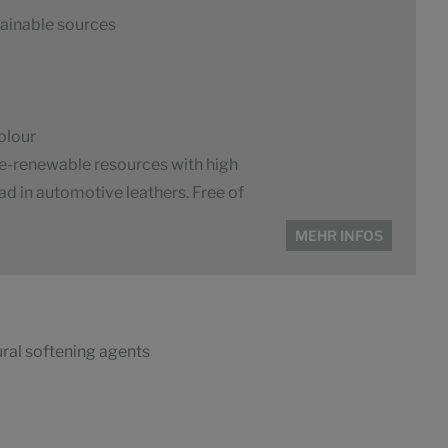
ainable sources
colour
e-renewable resources with high
d in automotive leathers. Free of
MEHR INFOS
ral softening agents