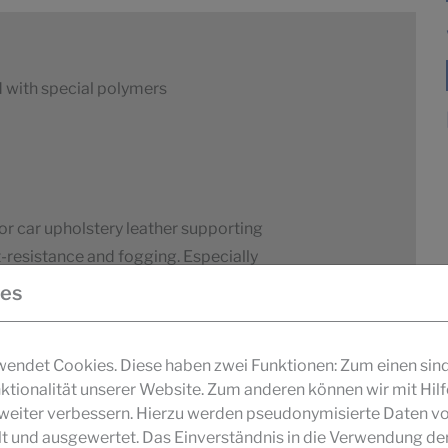
 with special polymers
or car upholstery leather supporting
t-resistance and fogging. Especially
ies
MEHR INFOS
ndet Cookies. Diese haben zwei Funktionen: Zum einen sind s
ktionalität unserer Website. Zum anderen können wir mit Hil
r weiter verbessern. Hierzu werden pseudonymisierte Daten v
lsifiers and silicones
und ausgewertet. Das Einverständnis in die Verwendung de