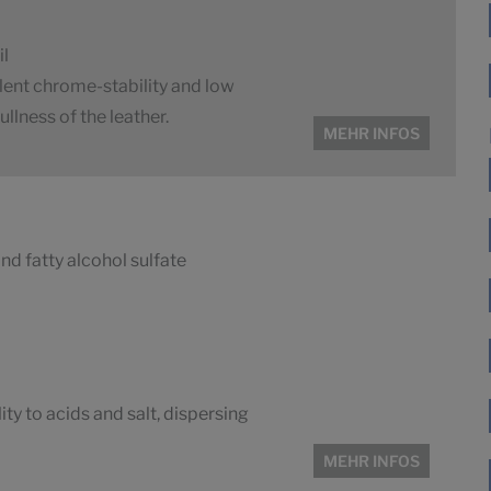
il
llent chrome-stability and low
llness of the leather.
MEHR INFOS
d fatty alcohol sulfate
ity to acids and salt, dispersing
MEHR INFOS