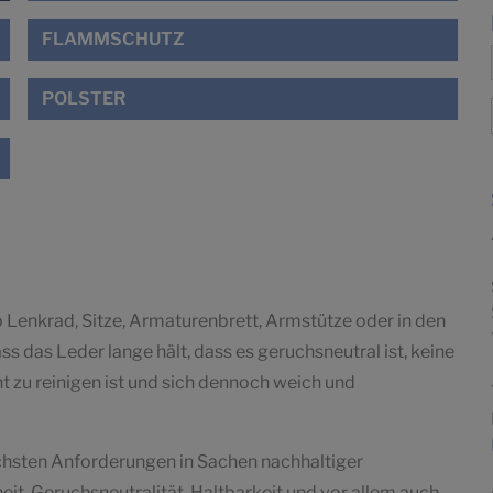
FLAMMSCHUTZ
POLSTER
b Lenkrad, Sitze, Armaturenbrett, Armstütze oder in den
ss das Leder lange hält, dass es geruchsneutral ist, keine
ht zu reinigen ist und sich dennoch weich und
öchsten Anforderungen in Sachen nachhaltiger
eit, Geruchsneutralität, Haltbarkeit und vor allem auch