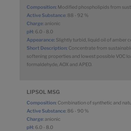
Composition:
Modified phospholipids from sust
Active Substance
: 88 - 92 %
Charge
: anionic
pH:
6.0 - 8.0
Appearance:
Slightly turbid, liquid oil of amber 
Short Description:
Concentrate from sustainabl
softening properties and lowest possible VOC loa
formaldehyde, AOX and APEO.
LIPSOL MSG
Composition:
Combination of synthetic and natu
Active Substance
: 86 - 90 %
Charge
: anionic
pH:
6.0 - 8.0