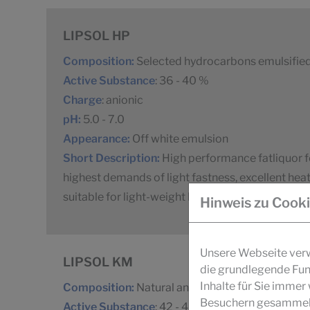
LIPSOL HP
Composition:
Selected hydrocarbons emulsified
Active Substance
: 36 - 40 %
Charge
: anionic
pH:
5.0 - 7.0
Appearance:
Off white emulsion
Short Description:
High performance fatliquor f
highest demands of light fastness, excellent hea
suitable for light-weight leather production.
Hinweis zu Cook
Unsere Webseite verwe
LIPSOL KM
die grundlegende Fun
Inhalte für Sie imme
Composition:
Natural and synthetic oils with emu
Besuchern gesammelt 
Active Substance
: 42 - 46 %