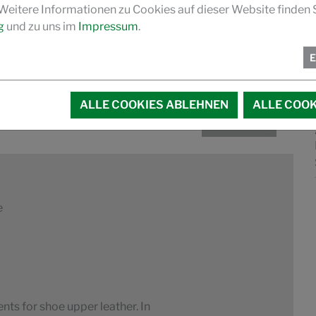
 Weitere Informationen zu Cookies auf dieser Website finden S
g
und zu uns im
Impressum
.
 weight garment and gloving leather.
The leather shows a light and fluffy
ALLE COOKIES ABLEHNEN
ALLE COOK
MEHR INFOS
e
ts for shoe upper leather. In