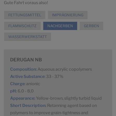
Gute Fahrt voraus also!
FETTUNGSMITTEL
IMPRÄGNIERUNG
FLAMMSCHUTZ
NACHGERBEN
GERBEN
WASSERWERKSTATT
DERUGAN NB
Composition:
Aqueous acrylic copolymers
Active Substance
: 33 - 37%
Charge
: anionic
pH:
6,0 - 8,0
Appearance:
Yellow-brown, slightly turbid liquid
Short Description:
Retanning agent based on
polymers to improve grain-tightness and