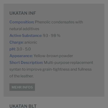
UKATAN INF
Composition:
Phenolic condensates with
natural additives
Active Substance
: 93 - 98 %
Charge
: anionic
pH:
3.0 - 5.0
Appearance:
Yellow-brown powder
Short Description:
Multi-purpose replacement
syntan to improve grain-tightness and fullness
of the leather.
MEHR INFOS
UKATAN BLT