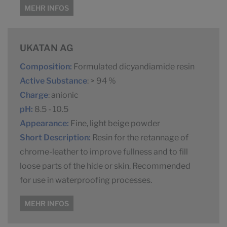
MEHR INFOS
UKATAN AG
Composition:
Formulated dicyandiamide resin
Active Substance
: > 94 %
Charge
: anionic
pH:
8.5 - 10.5
Appearance:
Fine, light beige powder
Short Description:
Resin for the retannage of
chrome-leather to improve fullness and to fill
loose parts of the hide or skin. Recommended
for use in waterproofing processes.
MEHR INFOS