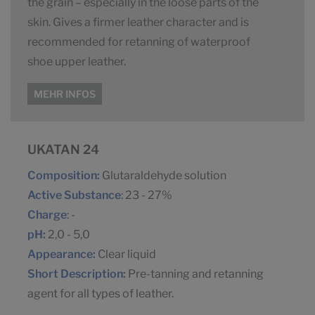
the grain – especially in the loose parts of the
skin. Gives a firmer leather character and is
recommended for retanning of waterproof
shoe upper leather.
MEHR INFOS
UKATAN 24
Composition:
Glutaraldehyde solution
Active Substance
: 23 - 27%
Charge
: -
pH:
2,0 - 5,0
Appearance:
Clear liquid
Short Description:
Pre-tanning and retanning
agent for all types of leather.