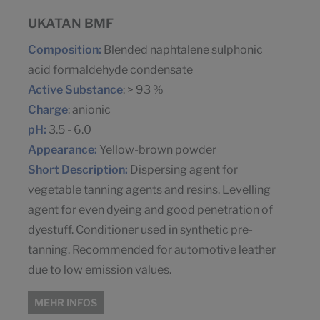
UKATAN BMF
Composition:
Blended naphtalene sulphonic
acid formaldehyde condensate
Active Substance
: > 93 %
Charge
: anionic
pH:
3.5 - 6.0
Appearance:
Yellow-brown powder
Short Description:
Dispersing agent for
vegetable tanning agents and resins. Levelling
agent for even dyeing and good penetration of
dyestuff. Conditioner used in synthetic pre-
tanning. Recommended for automotive leather
due to low emission values.
MEHR INFOS