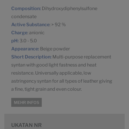
Composition:
Dihydroxydiphenylsulfone
condensate
Active Substance
: > 92 %
Charge
: anionic
pH:
3.0 - 5.0
Appearance:
Beige powder
Short Description:
Multi-purpose replacement
syntan with good light fastness and heat
resistance. Universally applicable, low
astringency syntan for all types of leather giving
a fine, tight grain and even colour.
MEHR INFOS
UKATAN NR