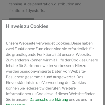
tanning. Aids penetration, distribution and
fixation of dyestuffs.
MEHR INFOS
Hinweis zu Cookies
UKATAN BLD
Unsere Webseite verwendet Cookies. Diese haben
Composition:
Phenolic based syntan
zwei Funktionen: Zum einen sind sie erforderlich für
die grundlegende Funktionalität unserer Website.
Active Substance
: > 93 %
Zum anderen können wir mit Hilfe der Cookies unsere
Charge
: anionic
Inhalte für Sie immer weiter verbessern. Hierzu
pH:
3,0 - 5,0
werden pseudonymisierte Daten von Website-
Appearance:
White powder
Besuchern gesammelt und ausgewertet. Das
Short Description:
Multi-purpose white syntan
Einverständnis in die Verwendung der Cookies
with very good light fastness and heat
können Sie jederzeit widerrufen. Weitere
Informationen zu Cookies auf dieser Website finden
resistance. Increases whiteness of chrome
Sie in unserer
Datenschutzerklärung
und zu uns im
leather with good fullness and tightness.