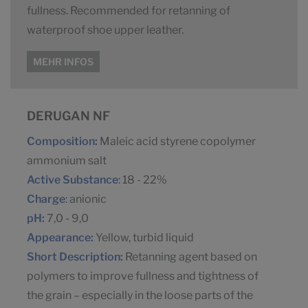
fullness. Recommended for retanning of
waterproof shoe upper leather.
MEHR INFOS
DERUGAN NF
Composition:
Maleic acid styrene copolymer
ammonium salt
Active Substance
: 18 - 22%
Charge
: anionic
pH:
7,0 - 9,0
Appearance:
Yellow, turbid liquid
Short Description:
Retanning agent based on
polymers to improve fullness and tightness of
the grain – especially in the loose parts of the