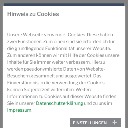
LEDER ZURICHTUNG PRODUKTINFORMATION
Hinweis zu Cookies
DOWNLOADS SUCCUIR
SUCCUIR- TRIOSE WETWHITE GERBYSTEM
Unsere Webseite verwendet Cookies. Diese haben
zwei Funktionen: Zum einen sind sie erforderlich für
die grundlegende Funktionalität unserer Website.
SUCCUIR WHITEPAPER
Zum anderen können wir mit Hilfe der Cookies unsere
Inhalte für Sie immer weiter verbessern. Hierzu
ZUCKERBASIERTE GERBUNG SUCCUIR (ILM)
werden pseudonymisierte Daten von Website-
Besuchern gesammelt und ausgewertet. Das
GERUCHS- OPTIMIERUNG AUTOLEDER (ILM)
Einverständnis in die Verwendung der Cookies
können Sie jederzeit widerrufen. Weitere
GERBEN MIT ZUCKER (PRO LEDER)
Informationen zu Cookies auf dieser Website finden
Sie in unserer
Datenschutzerklärung
und zu uns im
Impressum
.
SUCCUIR GESCHICHTE
EINSTELLUNGEN
VIDEO