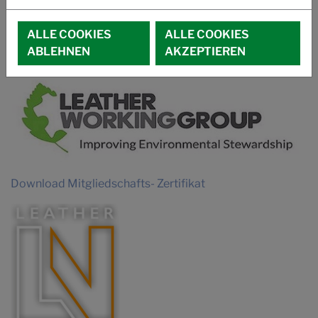
IMAGEFILM SUCCUIR
ALLE COOKIES
ALLE COOKIES
MITGLIEDSCHAFTEN
ABLEHNEN
AKZEPTIEREN
Download Mitgliedschafts- Zertifikat