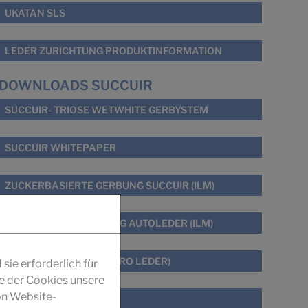
UKATAN SLS
LEDER ZURICHTUNG PRODUKTINFORMATION
DOWNLOADS SUCCUIR
SUCCUIR- TRIOSE WETWHITE GERBYSTEM
SUCCUIR WHITEPAPER
ZUCKERBASIERTE GERBUNG SUCCUIR (ILM)
GERUCHS- OPTIMIERUNG AUTOLEDER (ILM)
GERBEN MIT ZUCKER (PRO LEDER)
ie erforderlich für
fe der Cookies unsere
on Website-
SUCCUIR GESCHICHTE