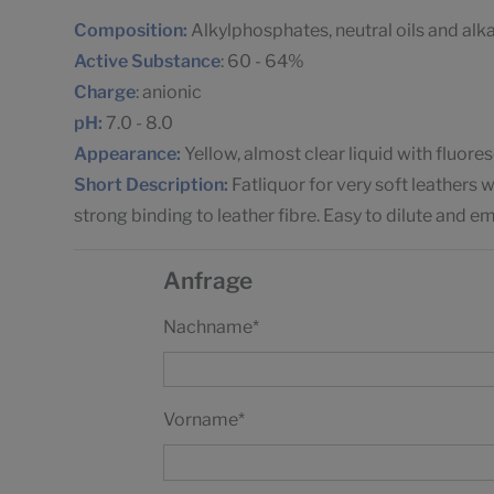
Composition:
Alkylphosphates, neutral oils and al
Active Substance
: 60 - 64%
Charge
: anionic
pH:
7.0 - 8.0
Appearance:
Yellow, almost clear liquid with fluor
Short Description:
Fatliquor for very soft leathers w
strong binding to leather fibre. Easy to dilute and emu
Anfrage
Nachname
*
Vorname
*