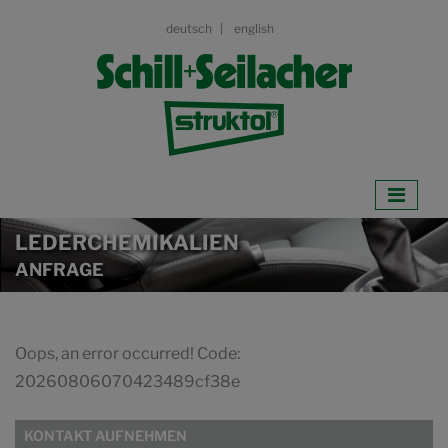
deutsch
english
LEDERCHEMIKALIEN
ANFRAGE
Oops, an error occurred! Code:
20260806070423489cf38e
KONTAKT AUFNEHMEN