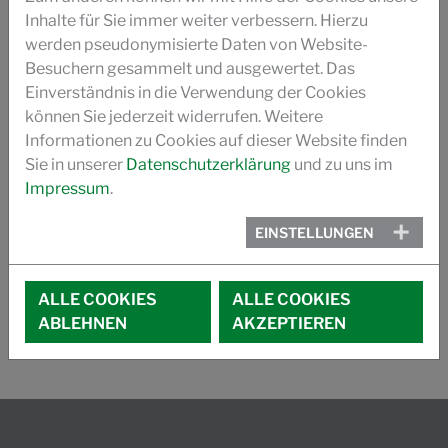
Inhalte für Sie immer weiter verbessern. Hierzu
werden pseudonymisierte Daten von Website-
Besuchern gesammelt und ausgewertet. Das
Einverständnis in die Verwendung der Cookies
können Sie jederzeit widerrufen. Weitere
Leather Naturally
Informationen zu Cookies auf dieser Website finden
MESSEN
Sie in unserer
Datenschutzerklärung
und zu uns im
Impressum
.
01.09.26 - 03.09.26
ALCE
EINSTELLUNGEN
E2, B03b
Shanghai, China
ALLE COOKIES
ALLE COOKIES
ABLEHNEN
AKZEPTIEREN