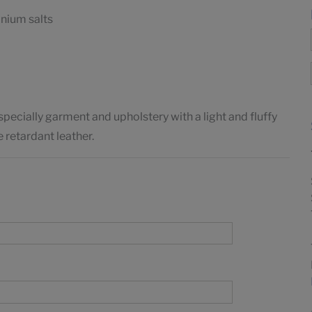
nium salts
especially garment and upholstery with a light and fluffy
e retardant leather.