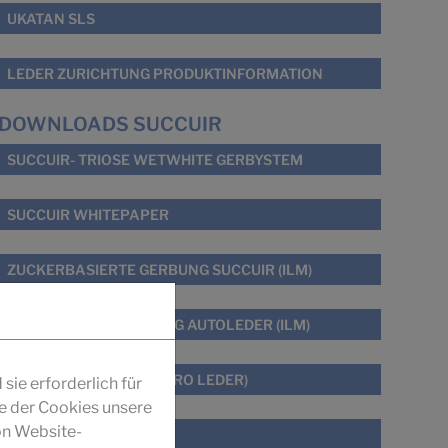
UKATAN SLS
LEDER ZURICHTUNG PRODUKTINFORMATION
DOWNLOADS SUCCUIR
SUCCUIR- TRIOSE WETWHITE GERBYSTEM
SUCCUIR WHITEPAPER
ZUCKERBASIERTE GERBUNG SUCCUIR (ILM)
GERUCHS- OPTIMIERUNG AUTOLEDER (ILM)
GERBEN MIT ZUCKER (PRO LEDER)
ie erforderlich für
fe der Cookies unsere
on Website-
SUCCUIR GESCHICHTE