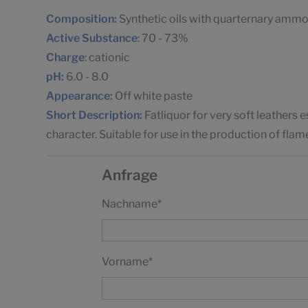
Composition:
Synthetic oils with quarternary ammo
Active Substance
: 70 - 73%
Charge
: cationic
pH:
6.0 - 8.0
Appearance:
Off white paste
Short Description:
Fatliquor for very soft leathers 
character. Suitable for use in the production of flam
Anfrage
Nachname
*
Vorname
*