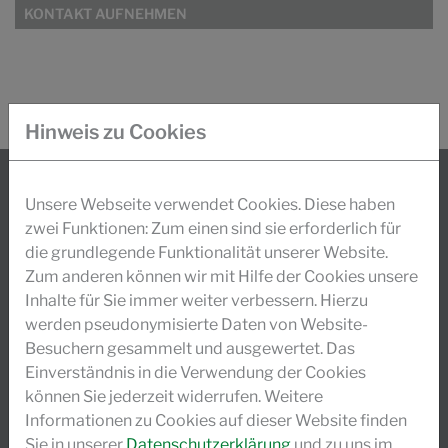
KONTAKT AUFNEHMEN
Hinweis zu Cookies
Unsere Webseite verwendet Cookies. Diese haben
INFO
zwei Funktionen: Zum einen sind sie erforderlich für
die grundlegende Funktionalität unserer Website.
Weltweit stehen heute rund 900 Mitarbeiter für
Zum anderen können wir mit Hilfe der Cookies unsere
den Erfolg der Unternehmensgruppe Schill +
Inhalte für Sie immer weiter verbessern. Hierzu
Seilacher, die sich in Stiftungsbesitz befindet.
werden pseudonymisierte Daten von Website-
Tradition und durch ein hohes Maß an Forschungs-
Besuchern gesammelt und ausgewertet. Das
Einverständnis in die Verwendung der Cookies
und Entwicklungsaktivitäten sichergestellte
können Sie jederzeit widerrufen. Weitere
Innovation sichern unser dynamisches Wachstum.
Informationen zu Cookies auf dieser Website finden
Sie in unserer
Datenschutzerklärung
und zu uns im
MEHR LESEN