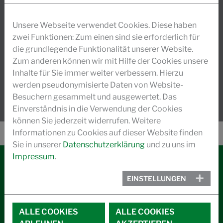
Seilacher, die sich in Stiftungsbesitz befindet.
Tradition und durch ein hohes Maß an Forschungs-
Unsere Webseite verwendet Cookies. Diese haben
und Entwicklungsaktivitäten sichergestellte
zwei Funktionen: Zum einen sind sie erforderlich für
Innovation sichern unser dynamisches Wachstum.
die grundlegende Funktionalität unserer Website.
Zum anderen können wir mit Hilfe der Cookies unsere
MEHR LESEN
Inhalte für Sie immer weiter verbessern. Hierzu
werden pseudonymisierte Daten von Website-
Besuchern gesammelt und ausgewertet. Das
Einverständnis in die Verwendung der Cookies
können Sie jederzeit widerrufen. Weitere
Informationen zu Cookies auf dieser Website finden
Sie in unserer
Datenschutzerklärung
und zu uns im
Impressum
.
KONTAKT
EINSTELLUNGEN
IMPRESSUM
ALLE COOKIES
ALLE COOKIES
DATENSCHUTZ