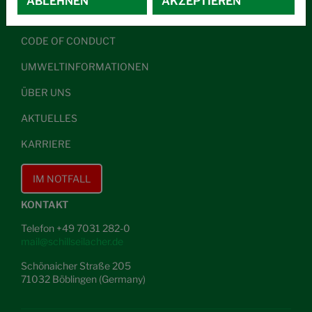
ABLEHNEN
AKZEPTIEREN
ALLGEMEINE GESCHÄFTSBEDINGUNGEN
CODE OF CONDUCT
UMWELTINFORMATIONEN
ÜBER UNS
AKTUELLES
KARRIERE
IM NOTFALL
KONTAKT
Telefon +49 7031 282-0
mail@schillseilacher.de
Schönaicher Straße 205
71032 Böblingen (Germany)