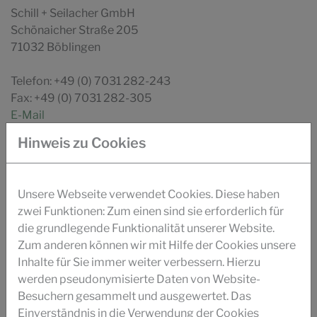
Schill + Seilacher GmbH
Schönaicher Straße 205
71032 Böblingen
Telefon: +49 (0) 7031 282-243
Fax: +49 (0) 7031 282-305
E-Mail
Hinweis zu Cookies
Ihr direkter Kontakt für diesen Bereich:
Länder
Unsere Webseite verwendet Cookies. Diese haben
zwei Funktionen: Zum einen sind sie erforderlich für
die grundlegende Funktionalität unserer Website.
Zum anderen können wir mit Hilfe der Cookies unsere
DOWNLOAD
Inhalte für Sie immer weiter verbessern. Hierzu
werden pseudonymisierte Daten von Website-
BROSCHÜRE PAPIER
Besuchern gesammelt und ausgewertet. Das
Einverständnis in die Verwendung der Cookies