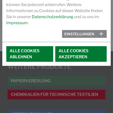
FLYER FUNCTIONAL COATING
können Sie jederzeit widerrufen. Weitere
Informationen zu Cookies auf dieser Website finden
WHITEPAPER- WATERBASED BARRIER COATINGS
Sie in unserer
Datenschutzerklärung
und zu uns im
Impressum
.
EINSTELLUNGEN
ALLE COOKIES
ALLE COOKIES
ABLEHNEN
AKZEPTIEREN
WEITERE PRODUKTE
PAPIERVEREDLUNG
CHEMIKALIEN FÜR TECHNISCHE TEXTILIEN