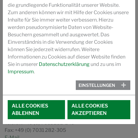
die grundlegende Funktionalität unserer Website.
KONTAKT AUFNEHMEN
Zum anderen können wir mit Hilfe der Cookies unsere
PRODUKTSUCHE
Inhalte für Sie immer weiter verbessern. Hierzu
werden pseudonymisierte Daten von Website-
Besuchern gesammelt und ausgewertet. Das
Einverständnis in die Verwendung der Cookies
können Sie jederzeit widerrufen. Weitere
Informationen zu Cookies auf dieser Website finden
Sie in unserer
Datenschutzerklärung
und zu uns im
SEKRETARIAT
Impressum
.
Monica Lupò
EINSTELLUNGEN
Schill + Seilacher GmbH
Schönaicher Straße 205
ALLE COOKIES
ALLE COOKIES
71032 Böblingen
ABLEHNEN
AKZEPTIEREN
Telefon: +49 (0) 7031 282-243
Fax: +49 (0) 7031 282-305
E-Mail