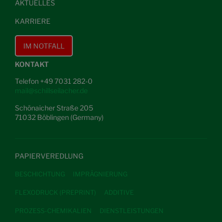
AKTUELLES
KARRIERE
IM NOTFALL
KONTAKT
Telefon +49 7031 282-0
mail@schillseilacher.de
Schönaicher Straße 205
71032 Böblingen (Germany)
PAPIERVEREDLUNG
BESCHICHTUNG
IMPRÄGNIERUNG
FLEXODRUCK (PREPRINT)
ADDITIVE
PROZESS-CHEMIKALIEN
DIENSTLEISTUNGEN