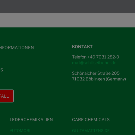
KONTAKT
NFORMATIONEN
Telefon +49 7031 282-0
S
mail@schillseilacher.de
ES
Schönaicher Straße 205
71032 Böblingen (Germany)
E
FALL
LEDERCHEMIKALIEN
CARE CHEMICALS
AUTOMOBIL
GLUTAMAT-TENSIDE.