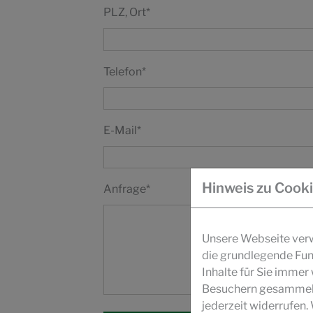
PLZ, Ort
*
Telefon
*
E-Mail
*
Hinweis zu Cook
Anfrage
*
Unsere Webseite verwe
die grundlegende Fun
Inhalte für Sie imme
Besuchern gesammelt 
jederzeit widerrufen.