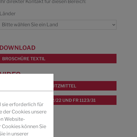
Ihr direkter Kontakt für diesen Bereich:
Länder
DOWNLOAD
BROSCHÜRE TEXTIL
VIDEO
FR 1123/31 FLAMMSCHUTZMITTEL
FR- VERGLEICH: FU 1202/22 UND FR 1123/31
ie erforderlich für
fe der Cookies unsere
on Website-
r Cookies können Sie
ie in unserer