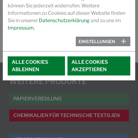
FLYER FUNCTIONAL COATING
können Sie jederzeit widerrufen. Weitere
Informationen zu Cookies auf dieser Website finden
WHITEPAPER- WATERBASED BARRIER COATINGS
Sie in unserer
Datenschutzerklärung
und zu uns im
Impressum
.
EINSTELLUNGEN
ALLE COOKIES
ALLE COOKIES
ABLEHNEN
AKZEPTIEREN
WEITERE PRODUKTE
PAPIERVEREDLUNG
CHEMIKALIEN FÜR TECHNISCHE TEXTILIEN