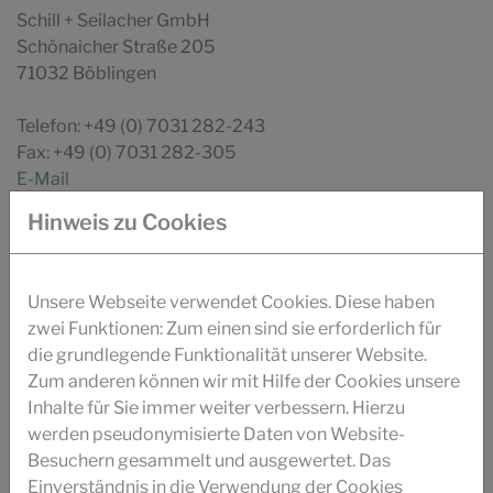
Schill + Seilacher GmbH
Schönaicher Straße 205
71032 Böblingen
Telefon: +49 (0) 7031 282-243
Fax: +49 (0) 7031 282-305
E-Mail
Hinweis zu Cookies
Ihr direkter Kontakt für diesen Bereich:
Länder
Unsere Webseite verwendet Cookies. Diese haben
zwei Funktionen: Zum einen sind sie erforderlich für
die grundlegende Funktionalität unserer Website.
Zum anderen können wir mit Hilfe der Cookies unsere
DOWNLOAD
Inhalte für Sie immer weiter verbessern. Hierzu
werden pseudonymisierte Daten von Website-
BROSCHÜRE PAPIER
Besuchern gesammelt und ausgewertet. Das
Einverständnis in die Verwendung der Cookies