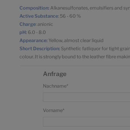
Composition:
Alkanesulfonates, emulsifiers and syn
Active Substance
: 56 - 60 %
Charge
: anionic
pH:
6.0 - 8.0
Appearance:
Yellow, almost clear liquid
Short Description:
Synthetic fatliquor for tight gra
colour. It is strongly bound to the leather fibre maki
Anfrage
Nachname
*
Vorname
*