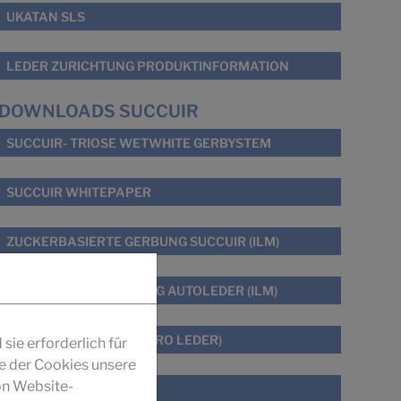
UKATAN SLS
LEDER ZURICHTUNG PRODUKTINFORMATION
DOWNLOADS SUCCUIR
SUCCUIR- TRIOSE WETWHITE GERBYSTEM
SUCCUIR WHITEPAPER
ZUCKERBASIERTE GERBUNG SUCCUIR (ILM)
GERUCHS- OPTIMIERUNG AUTOLEDER (ILM)
GERBEN MIT ZUCKER (PRO LEDER)
ie erforderlich für
fe der Cookies unsere
on Website-
SUCCUIR GESCHICHTE