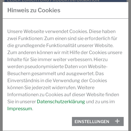
Hinweis zu Cookies
DOWNLOADS SUCCUIR
SUCCUIR- TRIOSE WETWHITE GERBYSTEM
Unsere Webseite verwendet Cookies. Diese haben
zwei Funktionen: Zum einen sind sie erforderlich für
SUCCUIR WHITEPAPER
die grundlegende Funktionalität unserer Website.
Zum anderen können wir mit Hilfe der Cookies unsere
ZUCKERBASIERTE GERBUNG SUCCUIR (ILM)
Inhalte für Sie immer weiter verbessern. Hierzu
werden pseudonymisierte Daten von Website-
Besuchern gesammelt und ausgewertet. Das
GERUCHS- OPTIMIERUNG AUTOLEDER (ILM)
Einverständnis in die Verwendung der Cookies
können Sie jederzeit widerrufen. Weitere
GERBEN MIT ZUCKER (PRO LEDER)
Informationen zu Cookies auf dieser Website finden
Sie in unserer
Datenschutzerklärung
und zu uns im
SUCCUIR GESCHICHTE
Impressum
.
VIDEO
EINSTELLUNGEN