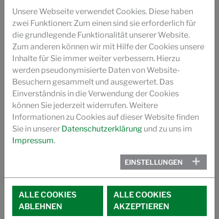
Unsere Webseite verwendet Cookies. Diese haben
ZUCKERBASIERTE GERBUNG SUCCUIR (ILM)
zwei Funktionen: Zum einen sind sie erforderlich für
die grundlegende Funktionalität unserer Website.
GERUCHS- OPTIMIERUNG AUTOLEDER (ILM)
Zum anderen können wir mit Hilfe der Cookies unsere
Inhalte für Sie immer weiter verbessern. Hierzu
GERBEN MIT ZUCKER (PRO LEDER)
werden pseudonymisierte Daten von Website-
Besuchern gesammelt und ausgewertet. Das
Einverständnis in die Verwendung der Cookies
SUCCUIR GESCHICHTE
können Sie jederzeit widerrufen. Weitere
Informationen zu Cookies auf dieser Website finden
VIDEO
Sie in unserer
Datenschutzerklärung
und zu uns im
IMAGEFILM SUCCUIR
Impressum
.
MITGLIEDSCHAFTEN
EINSTELLUNGEN
ALLE COOKIES
ALLE COOKIES
ABLEHNEN
AKZEPTIEREN