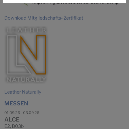
Download Mitgliedschafts- Zertifikat
Leather Naturally
MESSEN
01.09.26 - 03.09.26
ALCE
E2, B03b