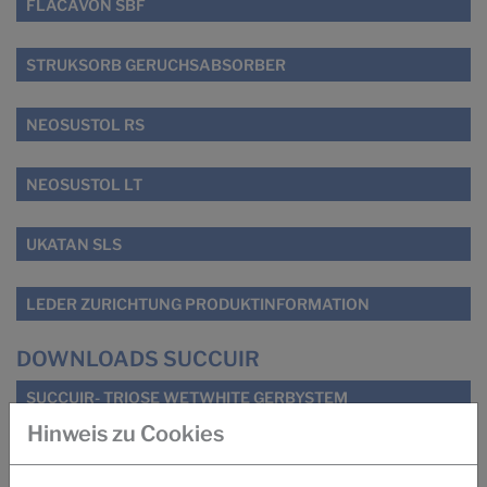
FLACAVON SBF
STRUKSORB GERUCHSABSORBER
NEOSUSTOL RS
NEOSUSTOL LT
UKATAN SLS
LEDER ZURICHTUNG PRODUKTINFORMATION
DOWNLOADS SUCCUIR
SUCCUIR- TRIOSE WETWHITE GERBYSTEM
Hinweis zu Cookies
SUCCUIR WHITEPAPER