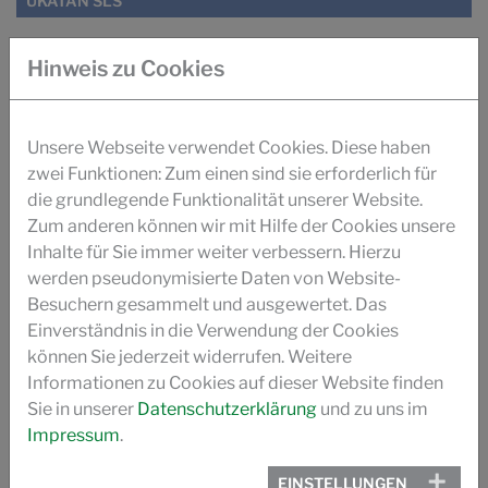
UKATAN SLS
LEDER ZURICHTUNG PRODUKTINFORMATION
Hinweis zu Cookies
DOWNLOADS SUCCUIR
Unsere Webseite verwendet Cookies. Diese haben
SUCCUIR- TRIOSE WETWHITE GERBYSTEM
zwei Funktionen: Zum einen sind sie erforderlich für
die grundlegende Funktionalität unserer Website.
SUCCUIR WHITEPAPER
Zum anderen können wir mit Hilfe der Cookies unsere
Inhalte für Sie immer weiter verbessern. Hierzu
ZUCKERBASIERTE GERBUNG SUCCUIR (ILM)
werden pseudonymisierte Daten von Website-
Besuchern gesammelt und ausgewertet. Das
Einverständnis in die Verwendung der Cookies
GERUCHS- OPTIMIERUNG AUTOLEDER (ILM)
können Sie jederzeit widerrufen. Weitere
Informationen zu Cookies auf dieser Website finden
GERBEN MIT ZUCKER (PRO LEDER)
Sie in unserer
Datenschutzerklärung
und zu uns im
Impressum
.
SUCCUIR GESCHICHTE
EINSTELLUNGEN