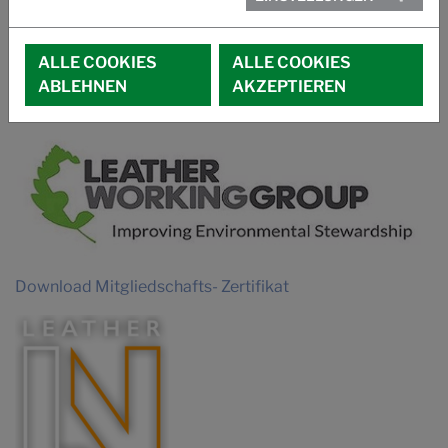
VIDEO
IMAGEFILM SUCCUIR
ALLE COOKIES
ALLE COOKIES
ABLEHNEN
AKZEPTIEREN
MITGLIEDSCHAFTEN
Download Mitgliedschafts- Zertifikat