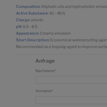
Composition:
Aliphatic oils and hydrophobic emulsi
Active Substance
: 42 - 46%
Charge
: anionic
pH:
6.5 - 8.5
Appearance:
Creamy emulsion
Short Description:
Economical waterproofing agent f
Recommended as a topping agent to improve surfac
Anfrage
Nachname
*
Vorname
*