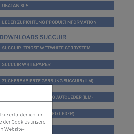
UKATAN SLS
LEDER ZURICHTUNG PRODUKTINFORMATION
DOWNLOADS SUCCUIR
SUCCUIR- TRIOSE WETWHITE GERBYSTEM
SUCCUIR WHITEPAPER
ZUCKERBASIERTE GERBUNG SUCCUIR (ILM)
GERUCHS- OPTIMIERUNG AUTOLEDER (ILM)
GERBEN MIT ZUCKER (PRO LEDER)
ie erforderlich für
fe der Cookies unsere
on Website-
SUCCUIR GESCHICHTE