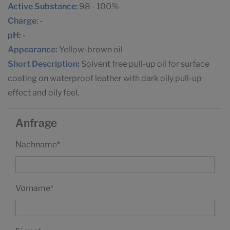
Active Substance
: 98 - 100%
Charge
: -
pH:
-
Appearance:
Yellow-brown oil
Short Description:
Solvent free pull-up oil for surface
coating on waterproof leather with dark oily pull-up
effect and oily feel.
Anfrage
Nachname
*
Vorname
*