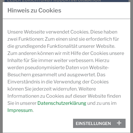
Hinweis zu Cookies
DOWNLOADS SUCCUIR
SUCCUIR- TRIOSE WETWHITE GERBYSTEM
Unsere Webseite verwendet Cookies. Diese haben
zwei Funktionen: Zum einen sind sie erforderlich für
SUCCUIR WHITEPAPER
die grundlegende Funktionalität unserer Website.
Zum anderen können wir mit Hilfe der Cookies unsere
ZUCKERBASIERTE GERBUNG SUCCUIR (ILM)
Inhalte für Sie immer weiter verbessern. Hierzu
werden pseudonymisierte Daten von Website-
Besuchern gesammelt und ausgewertet. Das
GERUCHS- OPTIMIERUNG AUTOLEDER (ILM)
Einverständnis in die Verwendung der Cookies
können Sie jederzeit widerrufen. Weitere
GERBEN MIT ZUCKER (PRO LEDER)
Informationen zu Cookies auf dieser Website finden
Sie in unserer
Datenschutzerklärung
und zu uns im
SUCCUIR GESCHICHTE
Impressum
.
VIDEO
EINSTELLUNGEN