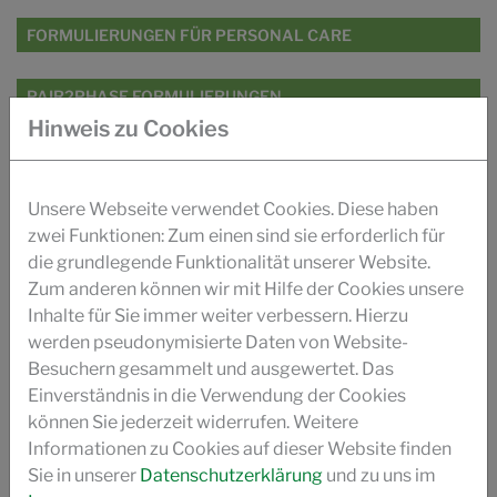
FORMULIERUNGEN FÜR PERSONAL CARE
PAIR2PHASE FORMULIERUNGEN
Hinweis zu Cookies
FORMULIERUNGEN FÜR HAUSHALT UND I&I
Unsere Webseite verwendet Cookies. Diese haben
RHEO2GREEN SERIE
zwei Funktionen: Zum einen sind sie erforderlich für
die grundlegende Funktionalität unserer Website.
PAIR2PHASE SERIE
Zum anderen können wir mit Hilfe der Cookies unsere
Inhalte für Sie immer weiter verbessern. Hierzu
POLYFIX ZRC SERIE
werden pseudonymisierte Daten von Website-
Besuchern gesammelt und ausgewertet. Das
Einverständnis in die Verwendung der Cookies
POLYFIX FORUMULIERUNGEN
können Sie jederzeit widerrufen. Weitere
Informationen zu Cookies auf dieser Website finden
VIDEO
Sie in unserer
Datenschutzerklärung
und zu uns im