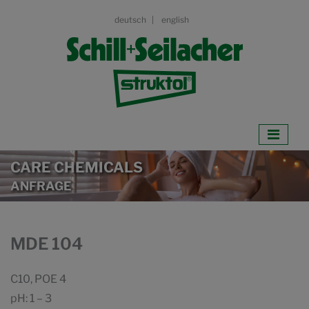
deutsch
english
CARE CHEMICALS
ANFRAGE
MDE 104
C10, POE 4
pH: 1 – 3