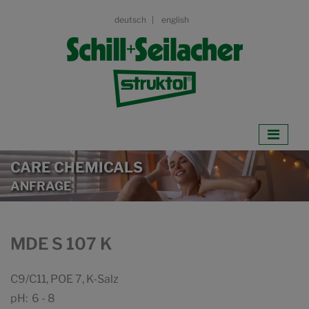
deutsch
english
CARE CHEMICALS
ANFRAGE
MDE S 107 K
C9/C11, POE 7, K-Salz
pH: 6 - 8