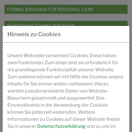
FORMULIERUNGEN FÜR PERSONAL CARE
PAIR2PHASE FORMULIERUNGEN
Hinweis zu Cookies
FORMULIERUNGEN FÜR HAUSHALT UND I&I
Unsere Webseite verwendet Cookies. Diese haben
RHEO2GREEN SERIE
zwei Funktionen: Zum einen sind sie erforderlich für
die grundlegende Funktionalität unserer Website.
PAIR2PHASE SERIE
Zum anderen können wir mit Hilfe der Cookies unsere
Inhalte für Sie immer weiter verbessern. Hierzu
POLYFIX ZRC SERIE
werden pseudonymisierte Daten von Website-
Besuchern gesammelt und ausgewertet. Das
Einverständnis in die Verwendung der Cookies
POLYFIX FORUMULIERUNGEN
können Sie jederzeit widerrufen. Weitere
Informationen zu Cookies auf dieser Website finden
VIDEO
Sie in unserer
Datenschutzerklärung
und zu uns im