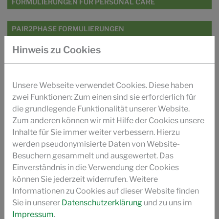
FORMULIERUNGEN FÜR PERSONAL CARE
PAIR2PHASE FORMULIERUNGEN
Hinweis zu Cookies
FORMULIERUNGEN FÜR HAUSHALT UND I&I
RHEO2GREEN SERIE
Unsere Webseite verwendet Cookies. Diese haben
zwei Funktionen: Zum einen sind sie erforderlich für
die grundlegende Funktionalität unserer Website.
PAIR2PHASE SERIE
Zum anderen können wir mit Hilfe der Cookies unsere
Inhalte für Sie immer weiter verbessern. Hierzu
POLYFIX ZRC SERIE
werden pseudonymisierte Daten von Website-
Besuchern gesammelt und ausgewertet. Das
POLYFIX FORUMULIERUNGEN
Einverständnis in die Verwendung der Cookies
können Sie jederzeit widerrufen. Weitere
VIDEO
Informationen zu Cookies auf dieser Website finden
Sie in unserer
Datenschutzerklärung
und zu uns im
PRODUKTÜBERSICHT
Impressum
.