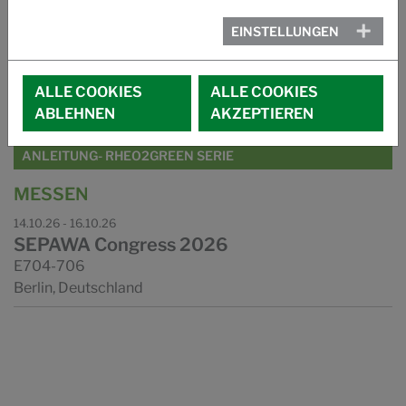
RHEO2GREEN SERIE
EINSTELLUNGEN
PAIR2PHASE SERIE
ALLE COOKIES
ALLE COOKIES
POLYFIX ZRC SERIE
ABLEHNEN
AKZEPTIEREN
ANLEITUNG- RHEO2GREEN SERIE
MESSEN
14.10.26 - 16.10.26
SEPAWA Congress 2026
E704-706
Berlin, Deutschland